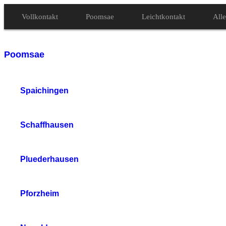
Vollkontakt
Poomsae
Leichtkontakt
Alle
Poomsae
Spaichingen
Schaffhausen
Pluederhausen
Pforzheim